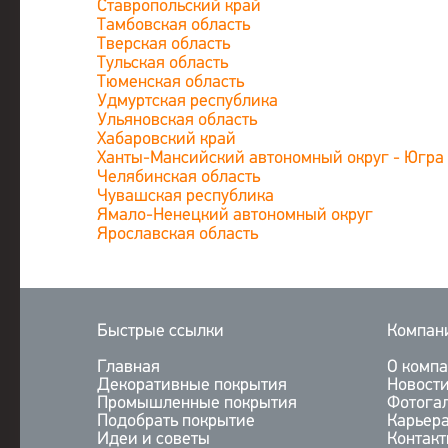
Ставропольский край
Тамбовская область
Тверская область
Тульская область
Тюменская область
Удмуртская республика
Ульяновская область
Хабаровский край
Ханты-Мансийский автономный округ - Югра
Челябинская область
Чувашская республика
Ямало-Ненецкий автономный округ
Ярославская область
Быстрые ссылки
Компан
Главная
О комп
Декоративные покрытия
Новост
Промышленные покрытия
Фотога
Подобрать покрытие
Карьер
Идеи и советы
Контак