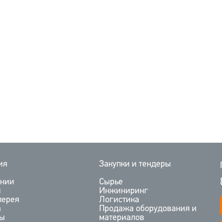
ия
Закупки и тендеры
ании
Сырье
и
Инжиниринг
лерея
Логистика
а
Продажа оборудования и
ты
материалов