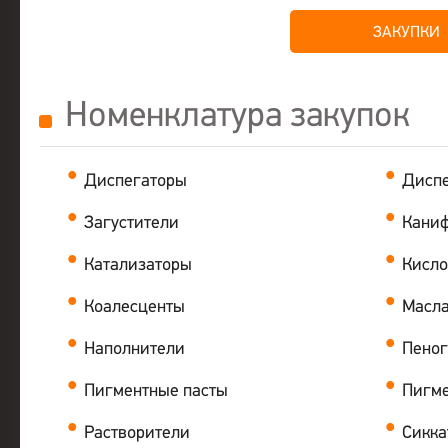
ЗАКУПКИ
Номенклатура закупок
Диспегаторы
Дисп
Загустители
Кани
Катализаторы
Кисло
Коалесценты
Масл
Наполнители
Пеног
Пигментные пасты
Пигме
Растворители
Сикк