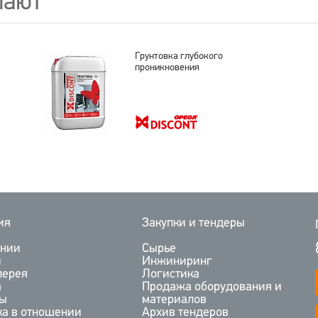
пают
Грунтовка глубокого
проникновения
ия
Закупки и тендеры
ании
Сырье
и
Инжиниринг
лерея
Логистика
а
Продажа оборудования и
ты
материалов
ка в отношении
Архив тендеров