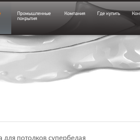
е
Промышленные
Компания
Где купить
Кон
покрытия
а для потолков супербелая