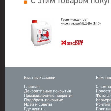
С этим товаром поку
Грунт-концентрат
укрепляющий ВД-ВА (1:10)
Быстрые ссылки
Компан
Главная
О комп
Декоративные покрытия
Новост
Промышленные покрытия
Фотога
Подобрать покрытие
Карьер
Идеи и советы
Контак
Где купить
Полити